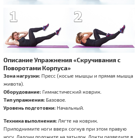
Описание Упражнения «Скручивания с
Поворотами Корпуса»
Зона
нагрузки
:
Пресс
(
косые
мышцы
и
прямая
мышца
живота
).
Оборудование
:
Гимнастический
коврик
.
Тип
упражнения
:
Базовое
.
Уровень
подготовки
:
Начальный.
Техника
выполнения
:
Лягте на коврик.
Приподнимите
ноги
вверх
согнув
при
этом
правую
ногу
.
Ладони
положите
на
затылок
.
Локти
разведите
в