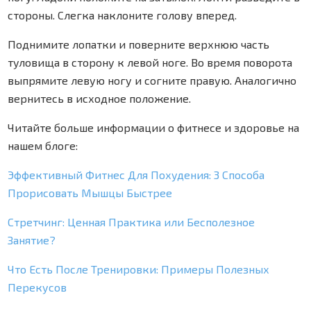
стороны
.
Слегка
наклоните
голову
вперед
.
Поднимите
лопатки
и
поверните
верхнюю
часть
туловища
в
сторону
к
левой
ноге
.
Во
время
поворота
выпрямите
левую
ногу
и
согните
правую
.
Аналогично
вернитесь
в
исходное
положение
.
Читайте больше информации о фитнесе и здоровье на
нашем блоге:
Эффективный Фитнес Для Похудения: 3 Способа
Прорисовать Мышцы Быстрее
Стретчинг: Ценная Практика или Бесполезное
Занятие?
Что Есть После Тренировки: Примеры Полезных
Перекусов